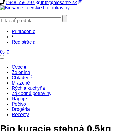
0948 658 297
info@biosante.sk
Prihlásenie
/
Registrácia
0,- €
Ovocie
Zelenina
Chladené
Mrazené
Rýchla kuchyňa
Základné potraviny
Nápoje
Pečivo
Drogéria
Recepty
Bio kuracie stehná 0,5kg