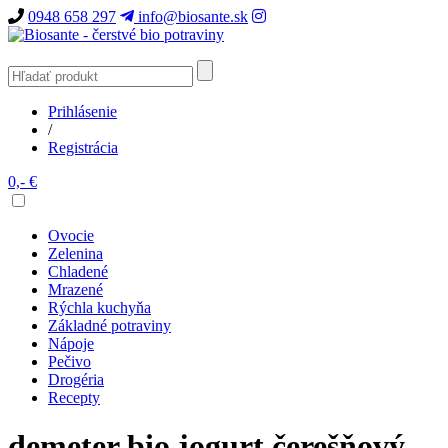
0948 658 297
info@biosante.sk
Prihlásenie
/
Registrácia
0,- €
Ovocie
Zelenina
Chladené
Mrazené
Rýchla kuchyňa
Základné potraviny
Nápoje
Pečivo
Drogéria
Recepty
demeter bio jogurt čerešňový