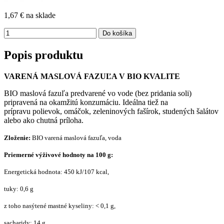
1,67 €
na sklade
Popis produktu
VARENÁ MASLOVÁ FAZUĽA V BIO KVALITE
BIO maslová fazuľa predvarené vo vode (bez pridania soli)
pripravená na okamžitú konzumáciu. Ideálna tiež na
prípravu polievok, omáčok, zeleninových fašírok, studených šalátov
alebo ako chutná príloha.
Zloženie:
BIO varená maslová fazuľa, voda
Priemerné výživové hodnoty na 100 g:
Energetická hodnota: 450 kJ/107 kcal,
tuky: 0,6 g
z toho nasýtené mastné kyseliny: < 0,1 g,
sacharidy: 14 g,