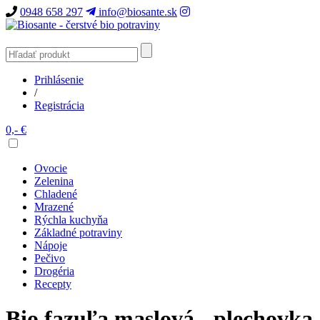
0948 658 297
info@biosante.sk
Prihlásenie
/
Registrácia
0,- €
Ovocie
Zelenina
Chladené
Mrazené
Rýchla kuchyňa
Základné potraviny
Nápoje
Pečivo
Drogéria
Recepty
Bio fazuľa maslová - plechovka