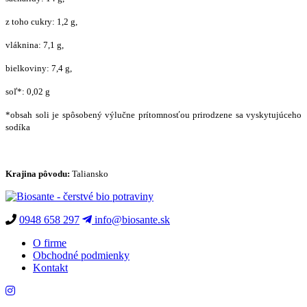
z toho cukry: 1,2 g,
vláknina: 7,1 g,
bielkoviny: 7,4 g,
soľ*: 0,02 g
*obsah soli je spôsobený výlučne prítomnosťou prirodzene sa vyskytujúceho
sodíka
Krajina pôvodu:
Taliansko
0948 658 297
info@biosante.sk
O firme
Obchodné podmienky
Kontakt