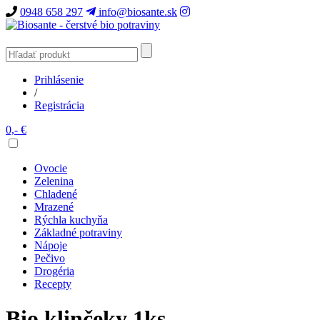
0948 658 297
info@biosante.sk
Prihlásenie
/
Registrácia
0,- €
Ovocie
Zelenina
Chladené
Mrazené
Rýchla kuchyňa
Základné potraviny
Nápoje
Pečivo
Drogéria
Recepty
Bio klinčeky 1ks