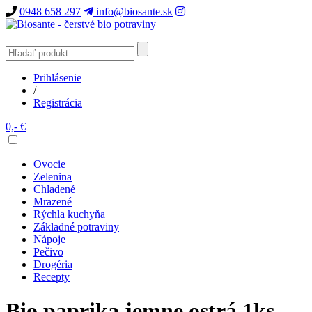
0948 658 297
info@biosante.sk
Prihlásenie
/
Registrácia
0,- €
Ovocie
Zelenina
Chladené
Mrazené
Rýchla kuchyňa
Základné potraviny
Nápoje
Pečivo
Drogéria
Recepty
Bio paprika jemne ostrá 1ks