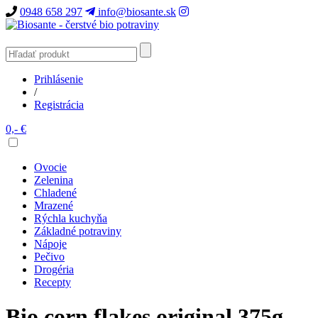
0948 658 297
info@biosante.sk
Prihlásenie
/
Registrácia
0,- €
Ovocie
Zelenina
Chladené
Mrazené
Rýchla kuchyňa
Základné potraviny
Nápoje
Pečivo
Drogéria
Recepty
Bio corn flakes original 375g