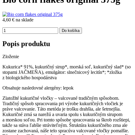
4,60 €
na sklade
Popis produktu
Zloženie
Kukurica* 91%, kukuričný sirup*, morská soľ, kukuričný slad* (so
stopami JAČMEŇA), emulgátor: slnečnicový lecitín*; *zložka
z biologického hospodárstva
Obsahuje nasledovné alergény: lepok
Zlatožlté kukuričné vločky – valcované tradičným spôsobom.
Tradičný spôsob spracovania pri výrobe kukuričných vločiek je
práve valcovanie. Táto metóda je trošku drahšia, ale šetrnejšia.
Kukuričné zrná sa narežú a uvaria spolu s kukuričným sirupom
a morskou soľou. Pri tomto spôsobe spracovania sa škrob rozštiepi,
takže sa stáva ľahšie stráviteľným. Štruktúra kukuričného zrna ale
zostane zachovaná, náše telo spracúva valcované vločky pomalšie.