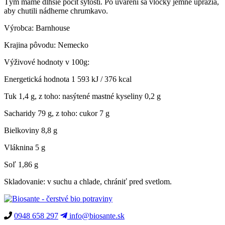
Tým máme dlhšie pocit sýtosti. Po uvarení sa vločky jemne upražia,
aby chutili nádherne chrumkavo.
Výrobca: Barnhouse
Krajina pôvodu: Nemecko
Výživové hodnoty v 100g:
Energetická hodnota 1 593 kJ / 376 kcal
Tuk 1,4 g, z toho: nasýtené mastné kyseliny 0,2 g
Sacharidy 79 g, z toho: cukor 7 g
Bielkoviny 8,8 g
Vláknina 5 g
Soľ 1,86 g
Skladovanie: v suchu a chlade, chrániť pred svetlom.
0948 658 297
info@biosante.sk